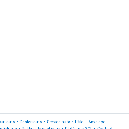
uri auto
Dealeri auto
Service auto
Utile
Anvelope
ntialitate
Politica de cookie-uri
Platforma SOL
Contact