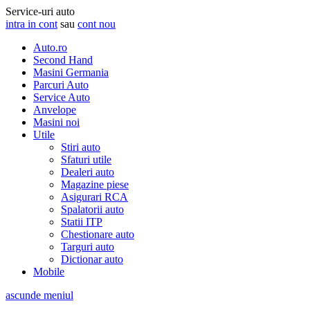
Service-uri auto
intra in cont
sau
cont nou
Auto.ro
Second Hand
Masini Germania
Parcuri Auto
Service Auto
Anvelope
Masini noi
Utile
Stiri auto
Sfaturi utile
Dealeri auto
Magazine piese
Asigurari RCA
Spalatorii auto
Statii ITP
Chestionare auto
Targuri auto
Dictionar auto
Mobile
ascunde meniul