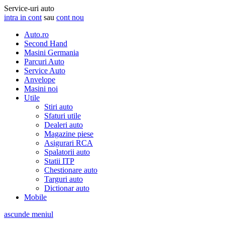
Service-uri auto
intra in cont
sau
cont nou
Auto.ro
Second Hand
Masini Germania
Parcuri Auto
Service Auto
Anvelope
Masini noi
Utile
Stiri auto
Sfaturi utile
Dealeri auto
Magazine piese
Asigurari RCA
Spalatorii auto
Statii ITP
Chestionare auto
Targuri auto
Dictionar auto
Mobile
ascunde meniul