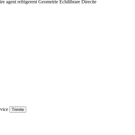
ire agent refrigerent
Geometrie
Echilibrare
Directie
rvice
Trimite