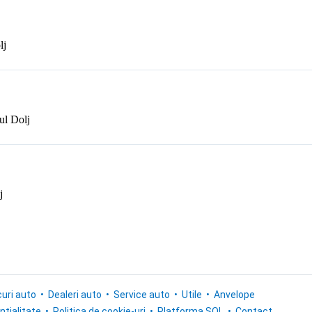
lj
ul Dolj
j
uri auto
Dealeri auto
Service auto
Utile
Anvelope
ntialitate
Politica de cookie-uri
Platforma SOL
Contact